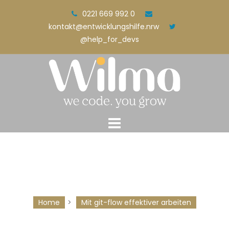
Skip
0221 669 992 0
to
kontakt@entwicklungshilfe.nrw
content
@help_for_devs
Home
>
Mit git-flow effektiver arbeiten