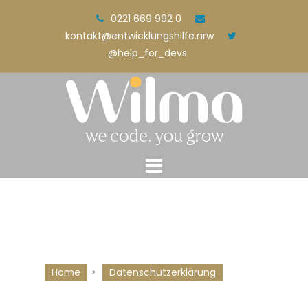
Skip
0221 669 992 0
to
kontakt@entwicklungshilfe.nrw
content
@help_for_devs
Home
>
Datenschutzerklärung