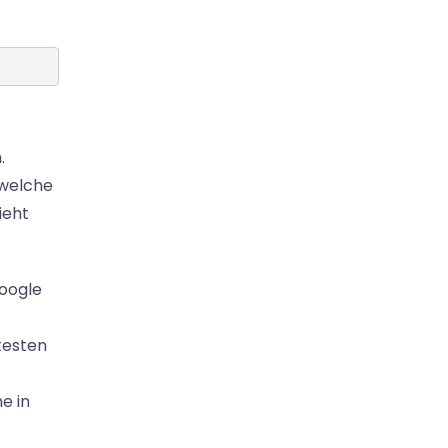
.
 welche
ieht
Google
testen
e in