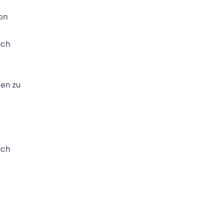
on
ich
fen zu
uch