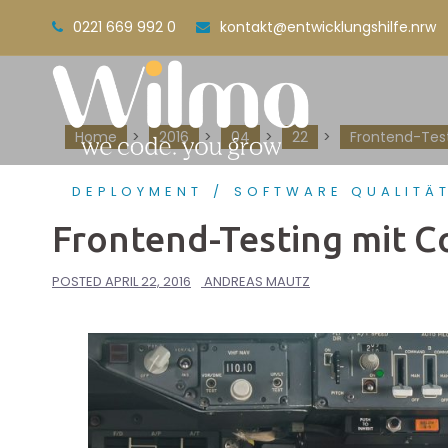
Skip
0221 669 992 0
kontakt@entwicklungshilfe.nrw
to
content
Home
>
2016
>
04
>
22
>
Frontend-Tes
DEPLOYMENT
SOFTWARE QUALITÄ
Frontend-Testing mit C
POSTED
APRIL 22, 2016
ANDREAS MAUTZ