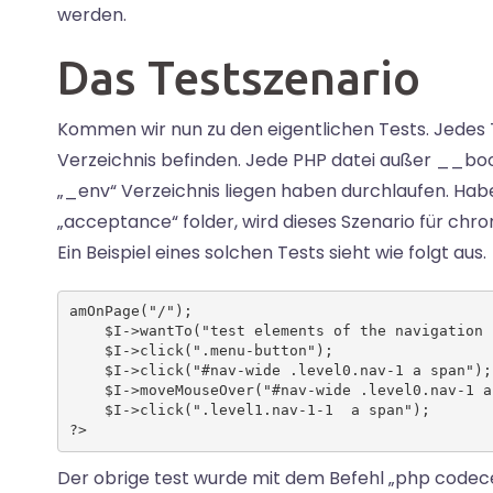
werden.
Das Testszenario
Kommen wir nun zu den eigentlichen Tests. Jedes 
Verzeichnis befinden. Jede PHP datei außer __boo
„_env“ Verzeichnis liegen haben durchlaufen. Habe
„acceptance“ folder, wird dieses Szenario für ch
Ein Beispiel eines solchen Tests sieht wie folgt aus.
amOnPage("/");

    $I->wantTo("test elements of the navigation 
    $I->click(".menu-button");

    $I->click("#nav-wide .level0.nav-1 a span");

    $I->moveMouseOver("#nav-wide .level0.nav-1 a 
    $I->click(".level1.nav-1-1  a span");

Der obrige test wurde mit dem Befehl „php code