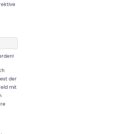
rektive
erden!
ch
Test der
Feld mit
m
are