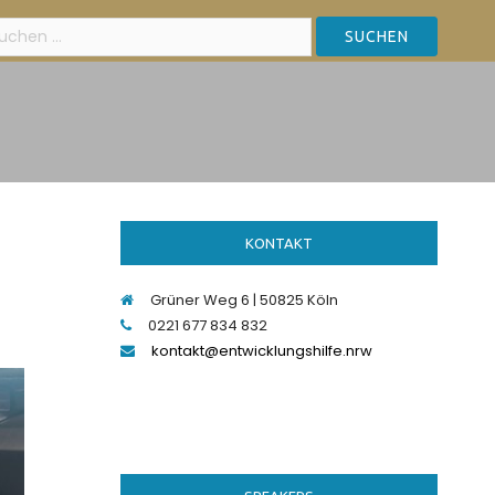
he
:
KONTAKT
Grüner Weg 6 | 50825 Köln
0221 677 834 832
kontakt@entwicklungshilfe.nrw