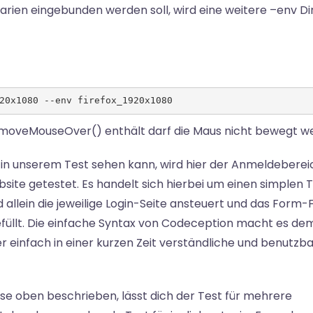
arien eingebunden werden soll, wird eine weitere –env Di
20x1080 --env firefox_1920x1080
>moveMouseOver() enthält darf die Maus nicht bewegt w
in unserem Test sehen kann, wird hier der Anmeldeberei
site getestet. Es handelt sich hierbei um einen simplen 
d allein die jeweilige Login-Seite ansteuert und das Form-
füllt. Die einfache Syntax von Codeception macht es de
r einfach in einer kurzen Zeit verständliche und benutzb
ise oben beschrieben, lässt dich der Test für mehrere