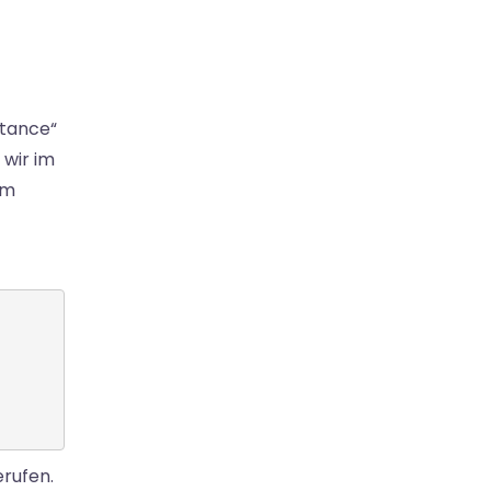
ptance“
 wir im
im
rufen.