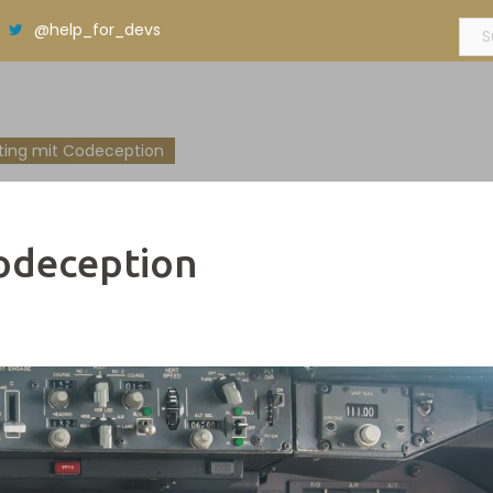
Suc
@help_for_devs
nach
ting mit Codeception
T
odeception