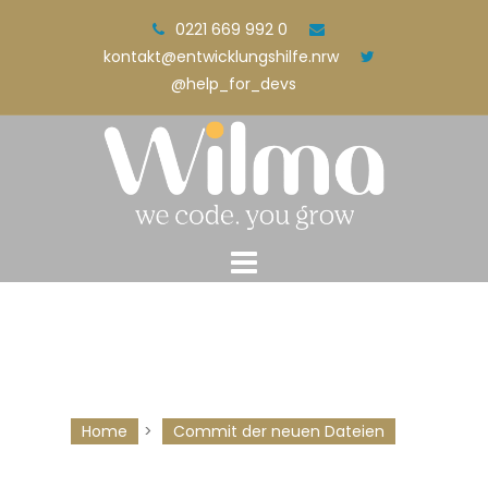
Skip
0221 669 992 0
to
kontakt@entwicklungshilfe.nrw
content
@help_for_devs
Home
>
Commit der neuen Dateien